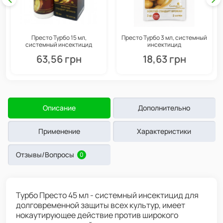
Престо Турбо 15 мл,
Престо Турбо 3 мл, системный
системный инсектицид
инсектицид
пролонгированного
пролонгированного
63,56 грн
18,63 грн
действия, Семейный Сад
действия, Семейный Сад
Описание
Дополнительно
Применение
Характеристики
Отзывы/Вопросы
0
Турбо Престо 45 мл - системный инсектицид для
долговременной защиты всех культур, имеет
нокаутирующее действие против широкого