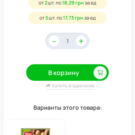
от
2
шт.
по
18,29 грн
за ед
от
5
шт.
по
17,73 грн
за ед
-
+
В корзину
Купить в один клик
Варианты этого товара: