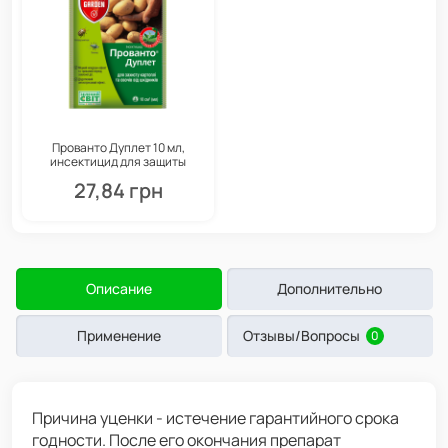
Прованто Дуплет 10 мл,
инсектицид для защиты
картофеля и овощей от
27,84 грн
колорадского жука и других
вредителей
Описание
Дополнительно
Применение
Отзывы/Вопросы
0
Причина уценки - истечение гарантийного срока
годности. После его окончания препарат