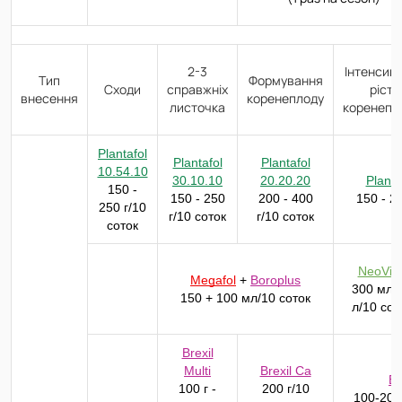
2-3
Інтенсив
Тип
Формування
Сходи
справжніх
ріст
внесення
коренеплоду
листочка
коренепл
Plantafol
Plantafol
Plantafol
10.54.10
30.10.10
20.20.20
Planta
150 -
150 - 250
200 - 400
150 - 2
250 г/10
г/10 соток
г/10 соток
соток
NeoViv
Megafol
+
Boroplus
300 мл -
150 + 100 мл/10 соток
л/10 сот
Brexil
Multi
Brexil Ca
Bo
100 г -
200 г/10
100-200