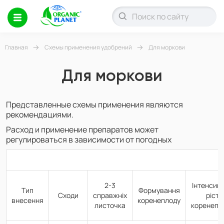
Главная
Схемы применения удобрений
Для моркови
Для моркови
Представленные схемы применения являются
рекомендациями.
Расход и применение препаратов может
регулироваться в зависимости от погодных
2-3
Інтенсив
Тип
Формування
Сходи
справжніх
ріст
внесення
коренеплоду
листочка
коренепл