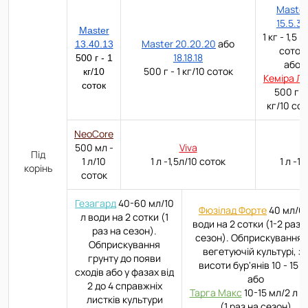
Master
15.5.30
Master
1 кг - 1,5 к
Master 20.20.20
або
13.40.13
соток
18.18.18
500 г - 1
або
500 г - 1 кг/10 соток
кг/10
Кеміра Л
соток
500 г - 
кг/10 со
NeoCore
500 мл -
Viva
Під
1 л/10
1 л -1,5л/10 соток
1 л -1
корінь
соток
Гезагард
40-60 мл/10
Фюзілад Форте
40 мл/6 
л води на 2 сотки (1
води на 2 сотки (1-2 рази
раз на сезон)
.
сезон). Обприскування 
Обприскування
вегетуючій культурі, з
грунту до появи
висоти бур'янів 10 - 15 
сходів або у фазах від
або
2 до 4 справжніх
Тарга Макс
10-15 мл/2 л в
листків культури
(1 раз на сезон)