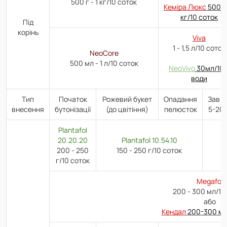
500 г - 1 кг/10 соток
Кеміра Люкс
500 г 
кг/10 соток
Під
корінь
Viva
1 - 1,5 л/10 соток
NeoCore
500 мл - 1 л/10 соток
NeoVivo
30мл/10 
води
Тип
Початок
Рожевий букет
Опадання
Зав`я
внесення
бутонізації
(до цвітіння)
пелюсток
5-20
Plantafol
20.20.20
Plantafol 10.54.10
200 - 250
150 - 250 г/10 соток
г/10 соток
Megafol
200 - 300 мл/10
або
Кендал
200-300 мл