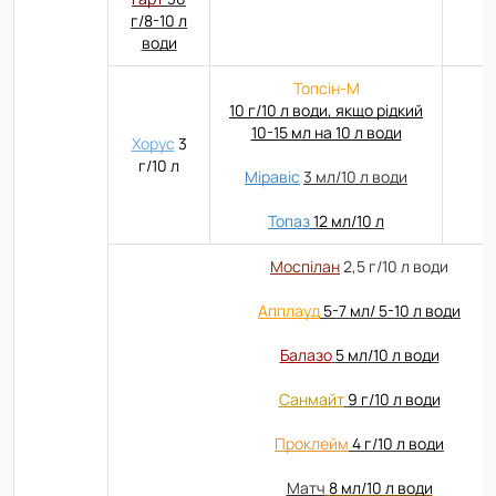
г/8-10 л
води
Топсін-М
10 г/10 л води, якщо рідкий
10-15 мл на 10 л води
Хорус
3
г/10 л
Міравіс
3 мл/10 л води
Топаз
12 мл/10 л
Моспілан
2,5 г/10 л води
Апплауд
5-7 мл/ 5-10 л води
Балазо
5 мл/10 л води
Санмайт
9 г/10 л води
Проклейм
4 г/10 л води
Матч
8 мл/10 л води