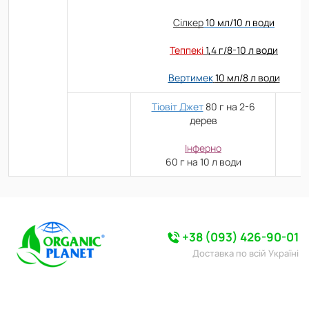
Сілкер
10 мл/10 л води
Теппекі
1,4 г/8-10 л води
Вертимек
10 мл/8 л води
Тіовіт Джет
80 г на 2-6
дерев
Інферно
60 г на 10 л води
+38 (093) 426-90-01
Доставка по всій Україні