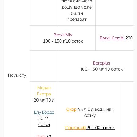
після сильного
дощу, що може
змити
препарат
Brexil Mix
Brexil Combi
200 -
100 - 150 г/10 соток
Boroplus
100 - 150 мл/10 соток
По листу
Медян
Екстра
20 мл/10 л
Скор
4 мл/5 л води, на 1
Блу Бордо
сотку
50 г/1
сотка
Пенкоцеб
20 г/10 л води
Гарт
30