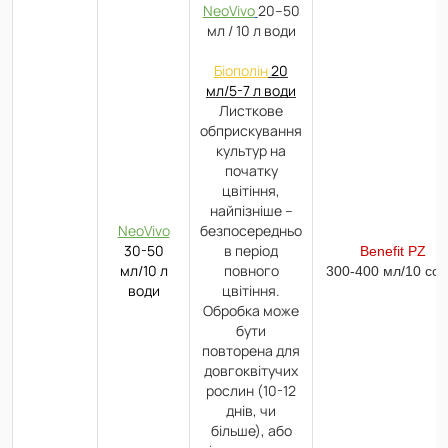
NeoVivo
20–50
мл / 10 л води
Біополін
20
мл/5-7 л води
Листкове
обприскування
культур на
початку
цвітіння,
найпізніше –
NeoVivo
безпосередньо
30-50
в період
Benefit PZ
мл/10 л
повного
300-400 мл/10 сот
води
цвітіння.
Обробка може
бути
повторена для
довгоквітучих
рослин (10-12
днів, чи
більше), або