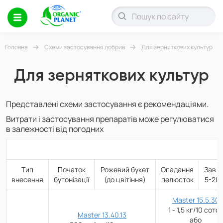
Головна
Схеми застосування добрив
Для зерняткових культур
Для зерняткових культур
Представлені схеми застосування є рекомендаціями.
Витрати і застосування препаратів може регулюватися
в залежності від погодних
Тип
Початок
Рожевий букет
Опадання
Зав`я
внесення
бутонізації
(до цвітіння)
пелюсток
5-20
Master 15.5.30
1 - 1,5 кг/10 соток
Master 13.40.13
або