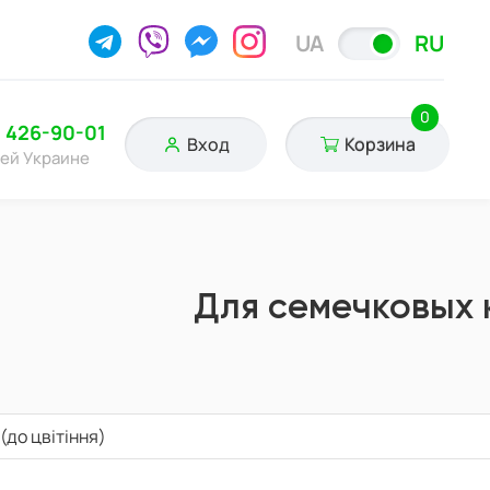
UA
RU
0
) 426-90-01
Вход
Корзина
сей Украине
Для семечковых 
(до цвітіння)