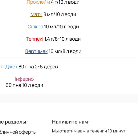
Проклейм
4 г/10 л води
Матч
8 мл/10 л води
Сілкер
10 мл/10 л води
Теппекі
1,4 г/8-10 л води
Вертимек
10 мл/8 л води
віт Джет
80 г на 2-6 дерев
Інферно
60 г на 10 л води
е разделы:
Напишите нам:
Мы ответим вам в течении 10 минут:
бличной оферты