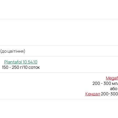
(до цвітіння)
Plantafol 10.54.10
150 - 250 г/10 соток
Megaf
200 - 300 мл
або
Кендал
200-300