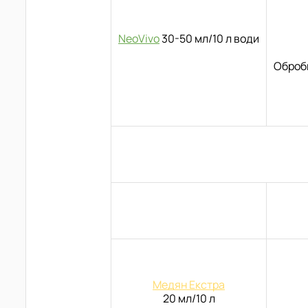
NeoVivo
30-50 мл/10 л води
Обробк
Медян Екстра
20 мл/10 л