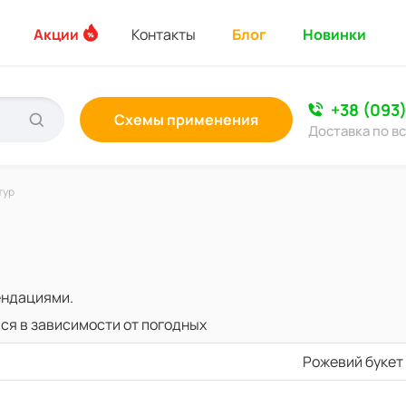
Акции
Контакты
Блог
Новинки
+38 (093
Схемы применения
Доставка по в
тур
ендациями.
ся в зависимости от погодных
Рожевий букет 