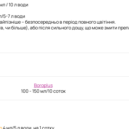
мл / 10 л води
л/5-7 л води
айпізніше – безпосередньо в період повного цвітіння.
в, чи більше), або після сильного дощу, що може змити пре
Boroplus
100 - 150 мл/10 соток
р
4 мл/5 л води, на 1 сотку