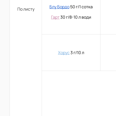
Блу Бордо
50 г/1 сотка
По листу
Гарт
30 г/8-10 л води
Хорус
3 г/10 л