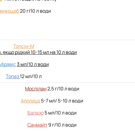
енкоцеб
20 г/10 л води
Топсін-М
и, якщо рідкий 10-15 мл на 10 л води
Міравіс
3 мл/10 л води
Топаз
12 мл/10 л
Моспілан
2,5 г/10 л води
Апплауд
5-7 мл/ 5-10 л води
Балазо
5 мл/10 л води
Санмайт
9 г/10 л води