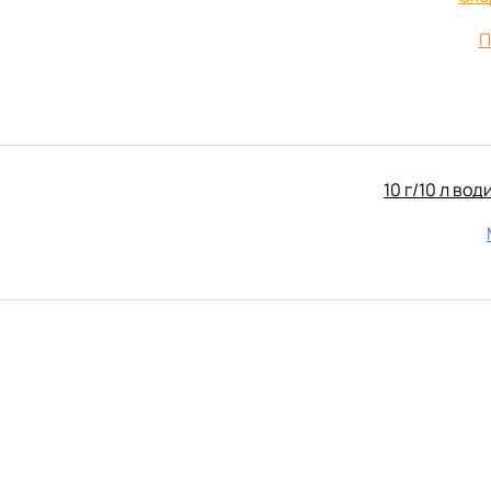
П
10 г/10 л вод