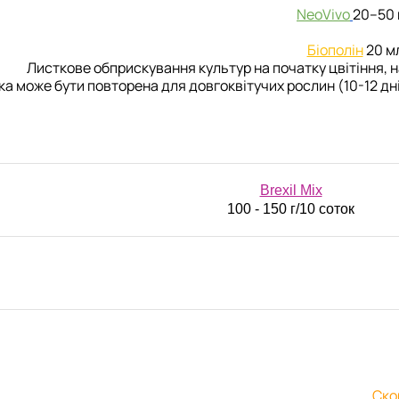
NeoVivo
20–50 
Біополін
20 м
Листкове обприскування культур на початку цвітіння, н
а може бути повторена для довгоквітучих рослин (10-12 дні
Brexil Mix
100 - 150 г/10 соток
Ско