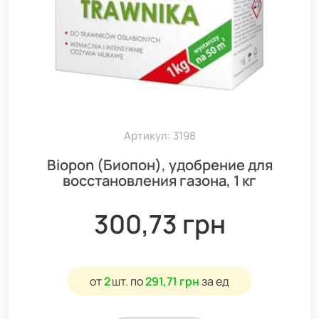
Артикул: 3198
Biopon (Биопон), удобрение для
восстановления газона, 1 кг
300,73 грн
от
2
шт.
по
291,71 грн
за ед