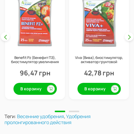
Benefit Pz (Бенефит ПЗ),
Viva (Вива), биостимулятор,
биостимулятор увеличения
активатор грунтовой
плодов, 25 г, Valagro
микрофлоры, 25 г, Valagro
96,47 грн
42,78 грн
В корзину
В корзину
Теги:
Весенние удобрения
,
Удобрения
пролонгированного действия