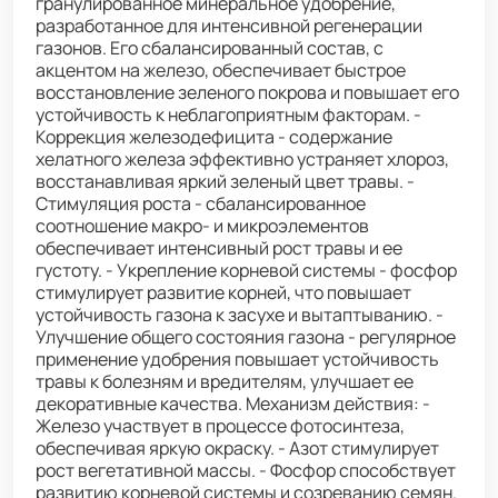
гранулированное минеральное удобрение,
разработанное для интенсивной регенерации
газонов. Его сбалансированный состав, с
акцентом на железо, обеспечивает быстрое
восстановление зеленого покрова и повышает его
устойчивость к неблагоприятным факторам. -
Коррекция железодефицита - содержание
хелатного железа эффективно устраняет хлороз,
восстанавливая яркий зеленый цвет травы. -
Стимуляция роста - сбалансированное
соотношение макро- и микроэлементов
обеспечивает интенсивный рост травы и ее
густоту. - Укрепление корневой системы - фосфор
стимулирует развитие корней, что повышает
устойчивость газона к засухе и вытаптыванию. -
Улучшение общего состояния газона - регулярное
применение удобрения повышает устойчивость
травы к болезням и вредителям, улучшает ее
декоративные качества. Механизм действия: -
Железо участвует в процессе фотосинтеза,
обеспечивая яркую окраску. - Азот стимулирует
рост вегетативной массы. - Фосфор способствует
развитию корневой системы и созреванию семян.