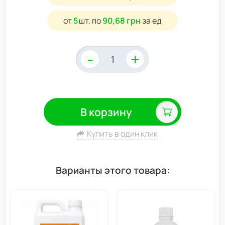
от
5
шт.
по
90,68 грн
за ед
-
+
В корзину
Купить в один клик
Варианты этого товара: