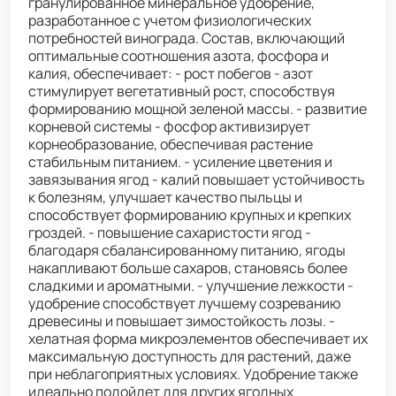
гранулированное минеральное удобрение,
разработанное с учетом физиологических
потребностей винограда. Состав, включающий
оптимальные соотношения азота, фосфора и
калия, обеспечивает: - рост побегов - азот
стимулирует вегетативный рост, способствуя
формированию мощной зеленой массы. - развитие
корневой системы - фосфор активизирует
корнеобразование, обеспечивая растение
стабильным питанием. - усиление цветения и
завязывания ягод - калий повышает устойчивость
к болезням, улучшает качество пыльцы и
способствует формированию крупных и крепких
гроздей. - повышение сахаристости ягод -
благодаря сбалансированному питанию, ягоды
накапливают больше сахаров, становясь более
сладкими и ароматными. - улучшение лежкости -
удобрение способствует лучшему созреванию
древесины и повышает зимостойкость лозы. -
хелатная форма микроэлементов обеспечивает их
максимальную доступность для растений, даже
при неблагоприятных условиях. Удобрение также
идеально подойдет для других ягодных