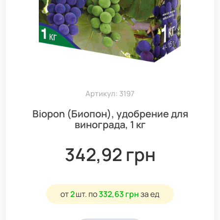
Артикул: 3197
Biopon (Биопон), удобрение для
винограда, 1 кг
342,92 грн
от
2
шт.
по
332,63 грн
за ед