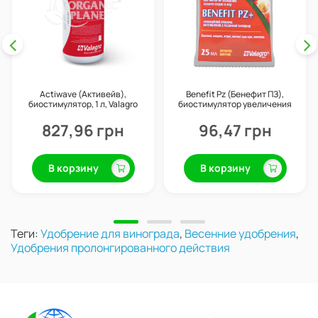
Actiwave (Активейв),
Benefit Pz (Бенефит ПЗ),
биостимулятор, 1 л, Valagro
биостимулятор увеличения
плодов, 25 г, Valagro
827,96 грн
96,47 грн
В корзину
В корзину
Теги:
Удобрение для винограда
,
Весенние удобрения
,
Удобрения пролонгированного действия