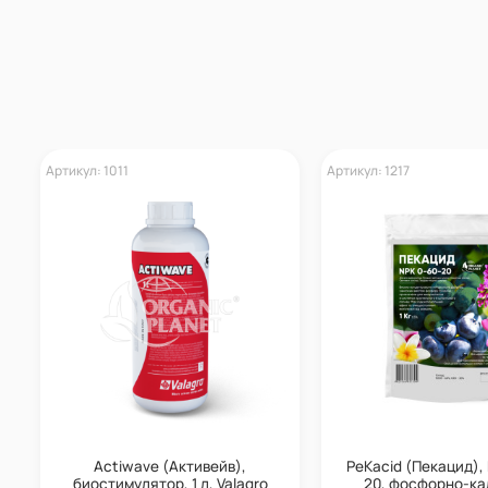
Артикул: 1011
Артикул: 1217
Actiwave (Активейв),
PeKacid (Пекацид),
биостимулятор, 1 л, Valagro
20, фосфорно-к