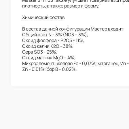
Master 3-11-38 также улучшает товарный вид про
плотность, а также размер и форму.
Химический состав
В состав данной конфигурации Мастер входит:
Общий азот N - 3% (NO3 – 3%),
Оксид фосфора - P2O5 - 11%,
Оксид калия K2O - 38%,
Сера SO3 - 25%,
Оксид магния MgO – 4%;
Микроэлемент: железо Fe - 0,07%; марганец Mn -
Zn - 0,01%; бор B - 0,02%.