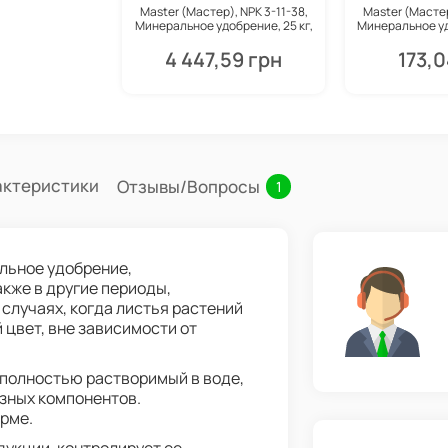
Master (Мастер), NPK 3-11-38,
Master (Мастер
Минеральное удобрение, 25 кг,
Минеральное уд
Valagro
Val
4 447,59 грн
173,0
актеристики
Отзывы/Вопросы
1
альное удобрение,
кже в другие периоды,
 случаях, когда листья растений
цвет, вне зависимости от
 полностью растворимый в воде,
езных компонентов.
рме.