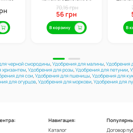
 кг
Syngenta
70,16 грн
грн
56 грн
В корзину
В к
для черной смородины
,
Удобрения для малины
,
Удобрения 
я хризантем
,
Удобрения для розы
,
Удобрения для петунии
,
У
брения для сои
,
Удобрения для пшеницы
,
Удобрения для ку
ния для огурцов
,
Удобрения для моркови
,
Удобрения для л
центра:
Навигация:
Популярны
Каталог
Договор пу