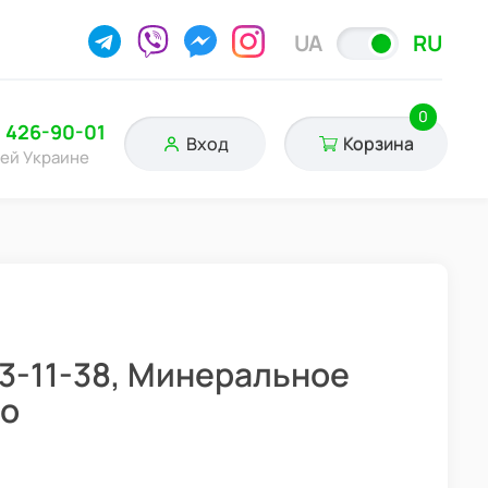
UA
RU
0
) 426-90-01
Вход
Корзина
сей Украине
 3-11-38, Минеральное
ro