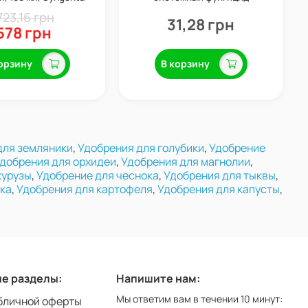
защитного и
723,16 грн
терапевтического действия,
31,28 грн
578 грн
Укравит
орзину
В корзину
для земляники
,
Удобрения для голубики
,
Удобрение
добрения для орхидеи
,
Удобрения для магнолии
,
курузы
,
Удобрение для чеснока
,
Удобрения для тыквы
,
ука
,
Удобрения для картофеля
,
Удобрения для капусты
,
е разделы:
Напишите нам:
Мы ответим вам в течении 10 минут:
бличной оферты