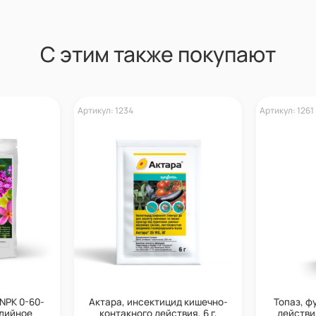
С этим также покупают
Артикул: 1234
Артикул: 1261
 NPK 0-60-
Актара, инсектицид кишечно-
Топаз, ф
алийное
контакного действия, 6 г,
действия