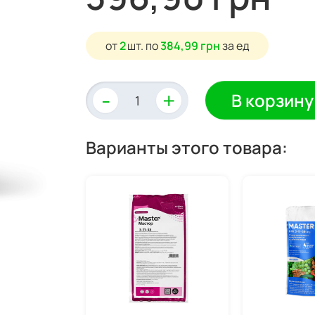
от
2
шт.
по
384,99 грн
за ед
-
+
В корзину
Варианты этого товара: