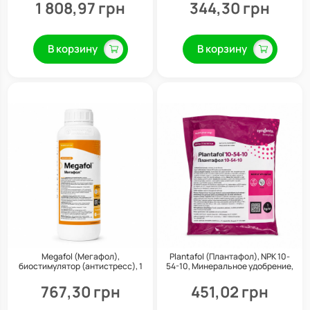
Valagro
1 808,97 грн
344,30 грн
В корзину
В корзину
Megafol (Мегафол),
Plantafol (Плантафол), NPK 10-
биостимулятор (антистресс), 1
54-10, Минеральное удобрение,
л, Valagro
1 кг, Valagro
767,30 грн
451,02 грн