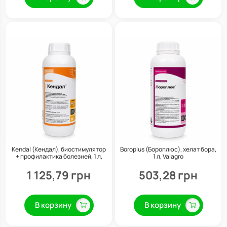
Kendal (Кендал), биостимулятор
Boroplus (Бороплюс), хелат бора,
+ профилактика болезней, 1 л,
1 л, Valagro
Valagro
1 125,79 грн
503,28 грн
В корзину
В корзину