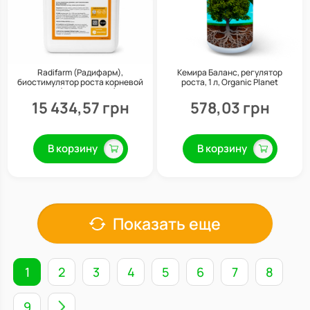
Radifarm (Радифарм),
Кемира Баланс, регулятор
биостимулятор роста корневой
роста, 1 л, Organic Planet
системы (укоренитель), 10 л,
Valagro
15 434,57 грн
578,03 грн
В корзину
В корзину
Показать еще
1
2
3
4
5
6
7
8
9