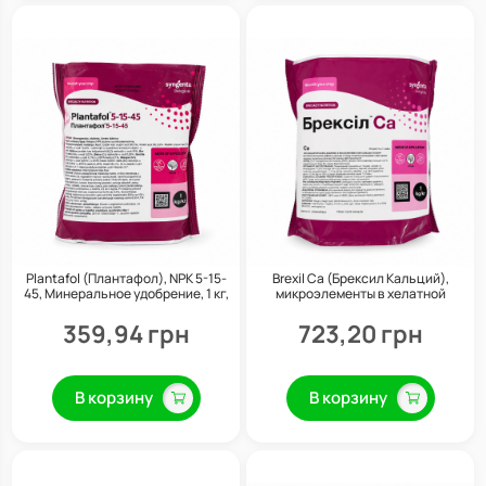
Plantafol (Плантафол), NPK 5-15-
Brexil Ca (Брексил Кальций),
45, Минеральное удобрение, 1 кг,
микроэлементы в хелатной
Valagro
форме, 1 кг, Valagro
359,94 грн
723,20 грн
В корзину
В корзину