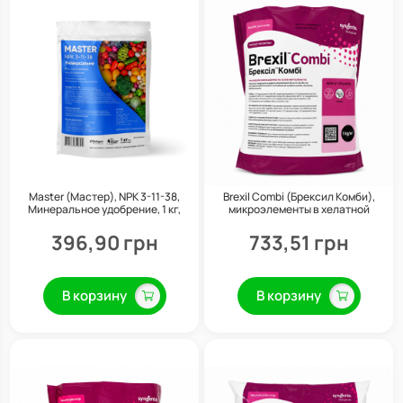
Master (Мастер), NPK 3-11-38,
Brexil Combi (Брексил Комби),
Минеральное удобрение, 1 кг,
микроэлементы в хелатной
Valagro
форме, 1 кг, Valagro
396,90 грн
733,51 грн
В корзину
В корзину