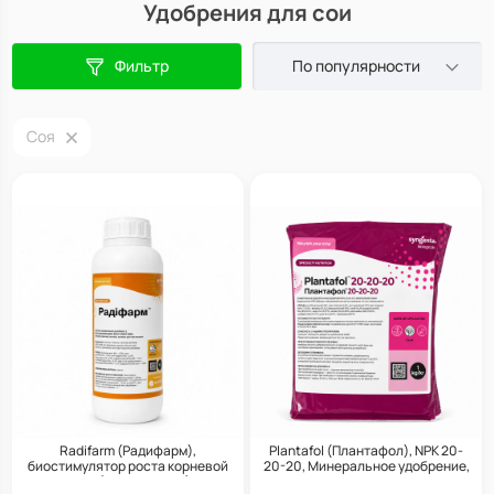
Удобрения для сои
Фильтр
По популярности
Соя
Radifarm (Радифарм),
Plantafol (Плантафол), NPK 20-
биостимулятор роста корневой
20-20, Минеральное удобрение,
системы (укоренитель), 1 л,
1 кг, Valagro