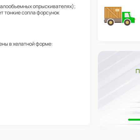
малообъемных опрыскивателях);
ет тонкие сопла форсунок
ены в хелатной форме: