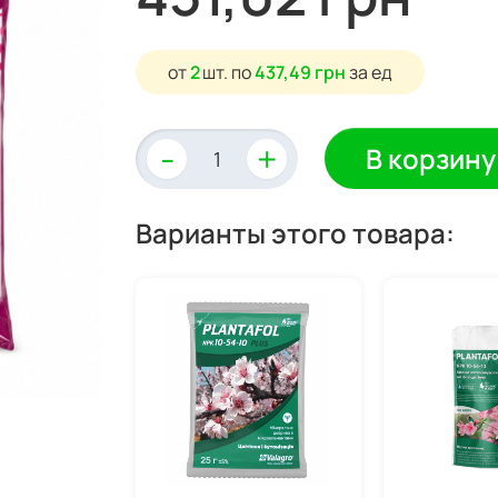
от
2
шт.
по
437,49 грн
за ед
-
+
В корзину
Варианты этого товара: