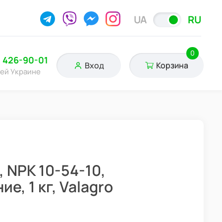
UA
RU
0
) 426-90-01
Вход
Корзина
сей Украине
, NPK 10-54-10,
, 1 кг, Valagro