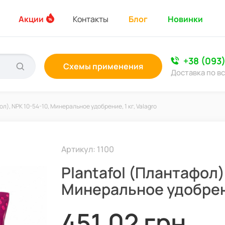
Акции
Контакты
Блог
Новинки
+38 (093
Схемы применения
Доставка по в
ол), NPK 10-54-10, Минеральное удобрение, 1 кг, Valagro
Артикул: 1100
Plantafol (Плантафол)
Минеральное удобрение
451,02 грн