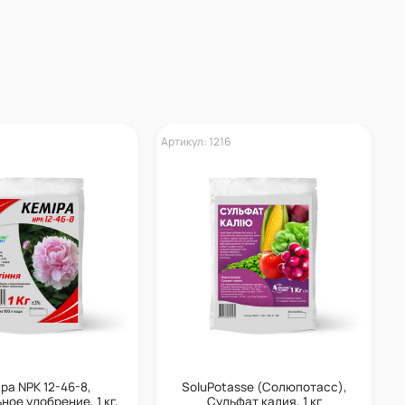
Артикул: 1216
А
ра NPK 12-46-8,
SoluPotasse (Солюпотасс),
ое удобрение, 1 кг,
Сульфат калия, 1 кг