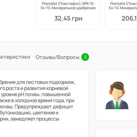
Plantafol (Плантафол), NPK 10-
Plantafol (План
54-10, Минеральное удобрение,
54-10, Минерал
25 г, Valagro
250 г, 
32,45 грн
206,1
актеристики
Отзывы/Вопросы
3
добрение для листовых подкормок,
го роста и развития корневой
м уровне рН почвы, повышенной
акже в холодное время года, при
 почвы. Предупреждает дефицит
бутонизацию, цветение и
орни, замедляет процессы