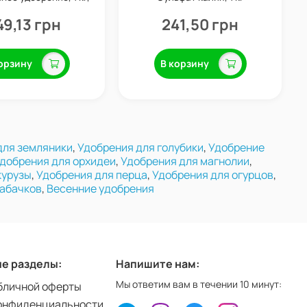
rganic Planet
49,13 грн
241,50 грн
орзину
В корзину
для земляники
,
Удобрения для голубики
,
Удобрение
добрения для орхидеи
,
Удобрения для магнолии
,
курузы
,
Удобрения для перца
,
Удобрения для огурцов
,
кабачков
,
Весенние удобрения
е разделы:
Напишите нам:
Мы ответим вам в течении 10 минут:
бличной оферты
онфиденциальности