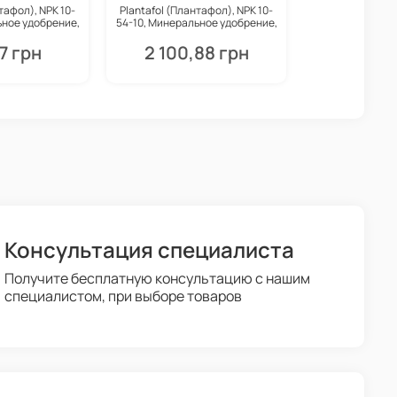
тафол), NPK 10-
Plantafol (Плантафол), NPK 10-
ьное удобрение,
54-10, Минеральное удобрение,
Valagro
5 кг, Valagro
7 грн
2 100,88 грн
Консультация специалиста
Получите бесплатную консультацию с нашим
специалистом, при выборе товаров