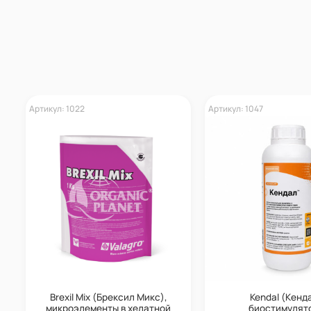
Артикул: 1022
Артикул: 1047
Brexil Mix (Брексил Микс),
Kendal (Кенд
микроэлементы в хелатной
биостимулято