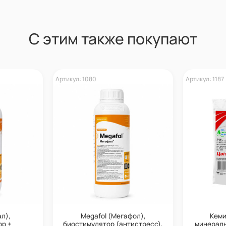
С этим также покупают
Артикул: 1080
Артикул: 1187
ал),
Megafol (Мегафол),
Кеми
р +
биостимулятор (антистресс),
минеральн