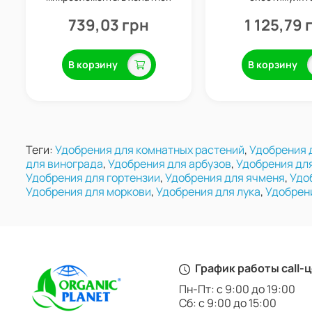
форме, 1 кг, Valagro
профилактика болез
Valagro
739,03 грн
1 125,79 
В корзину
В корзину
Теги:
Удобрения для комнатных растений
,
Удобрения 
для винограда
,
Удобрения для арбузов
,
Удобрения дл
Удобрения для гортензии
,
Удобрения для ячменя
,
Удо
Удобрения для моркови
,
Удобрения для лука
,
Удобрен
График работы call-
Пн-Пт: с 9:00 до 19:00
Сб: с 9:00 до 15:00