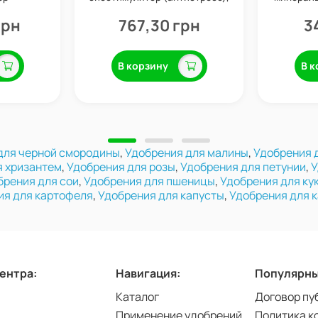
ней, 1 л,
1 л, Valagro
O
грн
767,30 грн
3
В корзину
В к
для черной смородины
,
Удобрения для малины
,
Удобрения 
я хризантем
,
Удобрения для розы
,
Удобрения для петунии
,
У
брения для сои
,
Удобрения для пшеницы
,
Удобрения для ку
ия для картофеля
,
Удобрения для капусты
,
Удобрения для 
центра:
Навигация:
Популярны
Каталог
Договор пу
Применение удобрений
Политика к