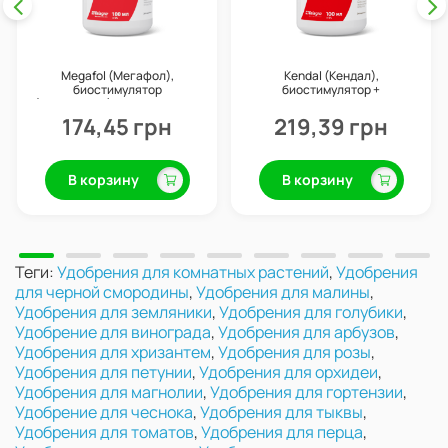
Megafol (Мегафол),
Kendal (Кендал),
биостимулятор
биостимулятор +
(антистресс), 100 мл, Valagro
профилактика болезней, 100
мл, Valagro
174,45 грн
219,39 грн
В корзину
В корзину
Теги:
Удобрения для комнатных растений
,
Удобрения
для черной смородины
,
Удобрения для малины
,
Удобрения для земляники
,
Удобрения для голубики
,
Удобрение для винограда
,
Удобрения для арбузов
,
Удобрения для хризантем
,
Удобрения для розы
,
Удобрения для петунии
,
Удобрения для орхидеи
,
Удобрения для магнолии
,
Удобрения для гортензии
,
Удобрение для чеснока
,
Удобрения для тыквы
,
Удобрения для томатов
,
Удобрения для перца
,