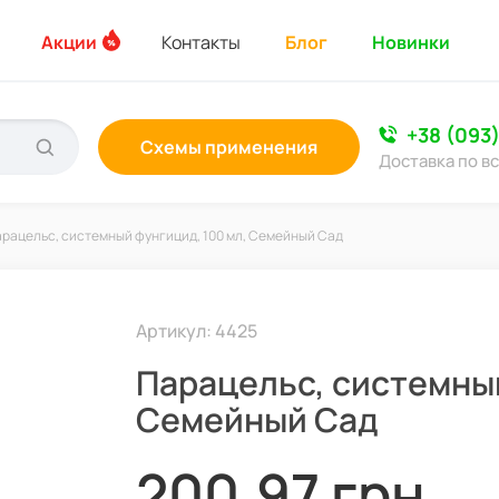
Акции
Контакты
Блог
Новинки
+38 (093
Схемы применения
Доставка по в
рацельс, системный фунгицид, 100 мл, Семейный Сад
Артикул: 4425
Парацельс, системный
Семейный Сад
200,97 грн