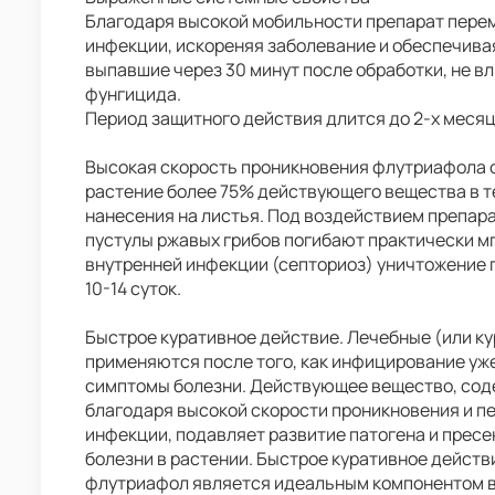
Благодаря высокой мобильности препарат пере
инфекции, искореняя заболевание и обеспечива
выпавшие через 30 минут после обработки, не 
фунгицида.
Период защитного действия длится до 2-х месяц
Высокая скорость проникновения флутриафола 
растение более 75% действующего вещества в т
нанесения на листья. Под воздействием препар
пустулы ржавых грибов погибают практически м
внутренней инфекции (септориоз) уничтожение 
10-14 суток.
Быстрое куративное действие. Лечебные (или к
применяются после того, как инфицирование уж
симптомы болезни. Действующее вещество, сод
благодаря высокой скорости проникновения и п
инфекции, подавляет развитие патогена и прес
болезни в растении. Быстрое куративное действи
флутриафол является идеальным компонентом в