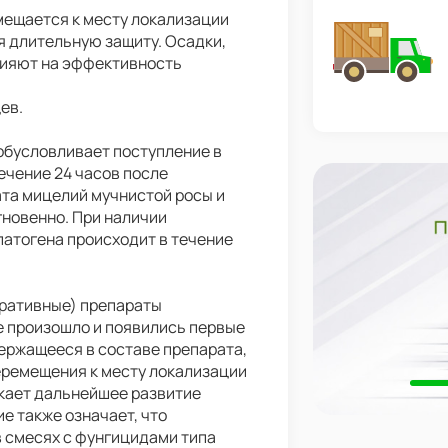
мещается к месту локализации
я длительную защиту. Осадки,
влияют на эффективность
ев.
обусловливает поступление в
ечение 24 часов после
ата мицелий мучнистой росы и
гновенно. При наличии
патогена происходит в течение
уративные) препараты
е произошло и появились первые
ержащееся в составе препарата,
еремещения к месту локализации
екает дальнейшее развитие
е также означает, что
 смесях с фунгицидами типа