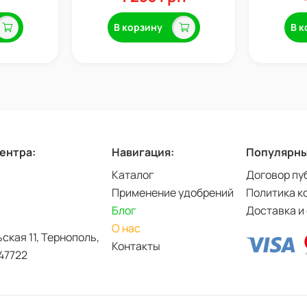
В корзину
В к
центра:
Навигация:
Популярны
Каталог
Договор пу
Применение удобрений
Политика к
Блог
Доставка и
О нас
ьская 11, Тернополь,
Контакты
47722