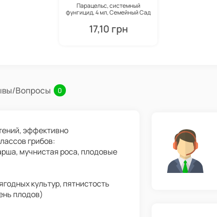
Парацельс, системный
фунгицид, 4 мл, Семейный Сад
17,10 грн
ывы/Вопросы
0
тений, эффективно
лассов грибов:
арша, мучнистая роса, плодовые
ягодных культур, пятнистость
ень плодов)