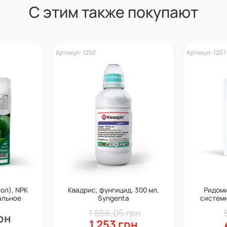
С этим также покупают
Артикул: 1252
Артикул: 1257
фол), NPK
Квадрис, фунгицид, 300 мл,
Ридоми
альное
Syngenta
системн
 Valagro
действи
1 566,05 грн
рн
1 253 грн