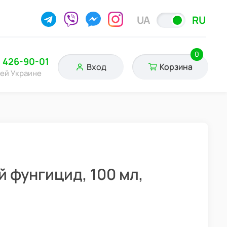
UA
RU
0
) 426-90-01
Вход
Корзина
сей Украине
 фунгицид, 100 мл,