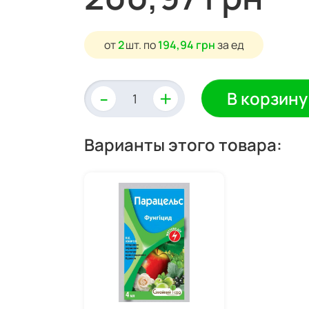
от
2
шт.
по
194,94 грн
за ед
-
+
В корзину
Варианты этого товара: