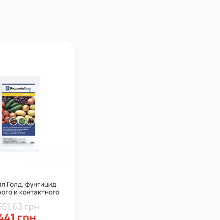
л Голд, фунгицид
ого и контактного
я, 250 г, Syngenta
551,63 грн
441 грн