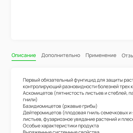
Описание
Дополнительно
Применение
Отз
Первый обязательный фунгицид для защиты рас
контролирующий разновидности болезней трех к
Аскомицетов (пятнистость листьев и стеблей, п
гнили)
Базидиомицетов (ржавые грибы)
Дейтеромицетов (плодовая гниль семечковых и 
листьев, фузариозное увядание растений и плес
Особые характеристики продукта
Выраженные системные свойства