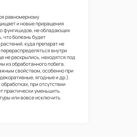
ря равномерному
щищает и новые приращения
ью фунгицидов, не обладающих
, что болезнь будет
 растений, куда препарат не
 перераспределяться внутри
ще не раскрылись, находятся под
им из обработанного побега.
ажным свойством, особенно при
екоративные, ягодные и др.).
обработках, при отсутствии
ет практически уменьшить
ьтуры или вовсе исключить