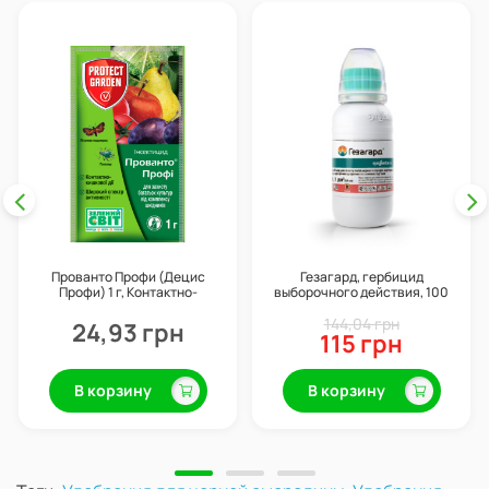
Прованто Профи (Децис
Гезагард, гербицид
Профи) 1 г, Контактно-
выборочного действия, 100
кишечный инсектицид,
мл, Syngenta
Protect Garden (Bayer)
144,04 грн
24,93 грн
115 грн
В корзину
В корзину