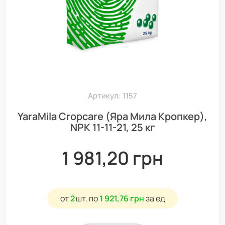
Артикул: 1157
YaraMila Cropcare (Яра Мила Кропкер),
NPK 11-11-21, 25 кг
1 981,20 грн
от
2
шт.
по
1 921,76 грн
за ед