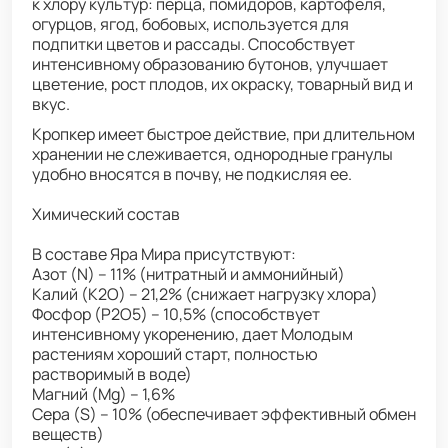
к хлору культур: перца, помидоров, картофеля,
огурцов, ягод, бобовых, используется для
подпитки цветов и рассады. Способствует
интенсивному образованию бутонов, улучшает
цветение, рост плодов, их окраску, товарный вид и
вкус.
Кропкер имеет быстрое действие, при длительном
хранении не слеживается, однородные гранулы
удобно вносятся в почву, не подкисляя ее.
Химический состав
В составе Яра Мира присутствуют:
Азот (N) – 11% (нитратный и аммонийный)
Калий (K2O) – 21,2% (снижает нагрузку хлора)
Фосфор (P2O5) – 10,5% (способствует
интенсивному укоренению, дает Молодым
растениям хороший старт, полностью
растворимый в воде)
Магний (Mg) – 1,6%
Сера (S) – 10% (обеспечивает эффективный обмен
веществ)