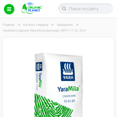
Главная
Каталог товаров
Удобрения
YaraMila Cropcare (Яра Мила Кропкер), NPK 11-11-21, 25 кг