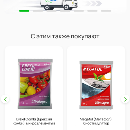
С этим также покупают
Brexil Combi (Брексил
Megafol (Мегафол),
Комби), микроэлементы в
биостимулятор
хелатной форме, 15 г, Valagro
(антистресс), 25 г, Valagro