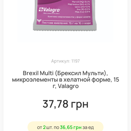
Артикул: 1197
Brexil Multi (Брексил Мульти),
микроэлементы в хелатной форме, 15
г, Valagro
37,78 грн
от
2
шт.
по
36,65 грн
за ед