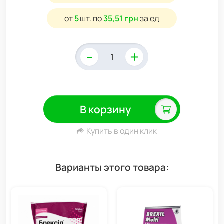
от
5
шт.
по
35,51 грн
за ед
-
+
В корзину
Купить в один клик
Варианты этого товара: