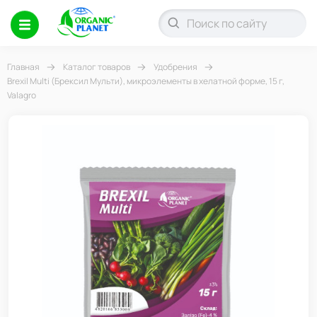
Главная
Каталог товаров
Удобрения
Brexil Multi (Брексил Мульти), микроэлементы в хелатной форме, 15 г,
Valagro