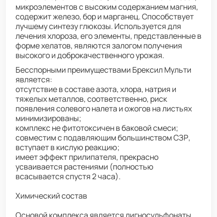
микроэлементов с высоким содержанием магния,
содержит железо, бор и марганец. Способствует
лучшему синтезу глюкозы. Используется для
лечения хлороза, его элементы, представленные в
форме хелатов, являются залогом получения
высокого и доброкачественного урожая.
Бесспорными преимуществами Брексил Мульти
является:
отсутствие в составе азота, хлора, натрия и
тяжелых металлов, соответственно, риск
появления солевого налета и ожогов на листьях
минимизированы;
комплекс не фитотоксичен в баковой смеси;
совместим с подавляющим большинством СЗР,
вступает в кислую реакцию;
имеет эффект прилипателя, прекрасно
усваивается растениями (полностью
всасывается спустя 2 часа).
Химический состав
Основой комплекса является лигносульфонаты