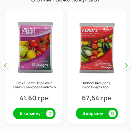
Brexil Combi (Брексил
Kendal (Кендал),
Комби), микроэлементы в
биостимулятор +
хелатной форме, 15 г, Valagro
профилактика болезней, 25
г, Valagro
41,60 грн
67,54 грн
В корзину
В корзину