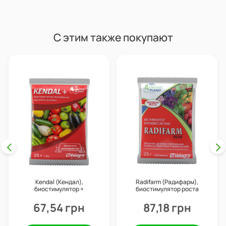
С этим также покупают
Kendal (Кендал),
Radifarm (Радифарм),
биостимулятор +
биостимулятор роста
профилактика болезней, 25
корневой системы
г, Valagro
(укоренитель), 25 г, Valagro
67,54 грн
87,18 грн