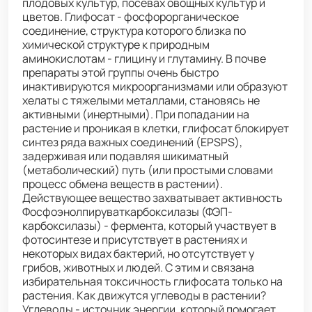
плодовых культур, посевах овощных культур и
цветов. Глифосат - фосфорорганическое
соединение, структура которого близка по
химической структуре к природным
аминокислотам - глицину и глутамину. В почве
препараты этой группы очень быстро
инактивируются микроорганизмами или образуют
хелаты с тяжелыми металлами, становясь не
активными (инертными). При попадании на
растение и проникая в клетки, глифосат блокирует
синтез ряда важных соединений (EPSPS),
задерживая или подавляя шикиматный
(метаболический) путь (или простыми словами
процесс обмена веществ в растении).
Действующее вещество захватывает активность
Фосфоэнолпируваткарбоксилазы (ФЭП-
карбоксилазы) - фермента, который участвует в
фотосинтезе и присутствует в растениях и
некоторых видах бактерий, но отсутствует у
грибов, животных и людей. С этим и связана
избирательная токсичность глифосата только на
растения. Как движутся углеводы в растении?
Углеводы - источник энергии, который помогает