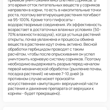
приемом уничтожения многолетних сорняков. В
это время отток питательных веществ у сорняков
направлен в корни, то есть в накопительные точки
роста, поэтому вегетирующие растения погибают
на 95-100%. Кроме того глифосаты -
водорастворимые соединения. Их эффективность
возрастает в достаточных влажных условиях (50-
70% влажности воздуха), когда устьица растений
открыты, почва увлажнена и процессы обмена
веществ в растении идут очень активно. Весной
обработки гербицидом проводят с таким
расчётом, чтобы после опрыскивания он успел
уничтожить корневую систему сорняков. Поэтому
необходимо выдерживать разрыв перед началом
первой механической обработки (рыхление почвы,
посадка растений) не менее 7-10 дней (в
противном случае может произойти
искусственная «ампутация» верхушечной части
растения и движение препарата от верхушки к
корням - будет прекращено).