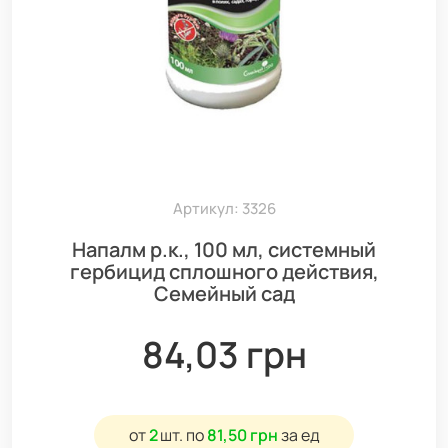
Артикул: 3326
Напалм р.к., 100 мл, системный
гербицид сплошного действия,
Семейный сад
84,03 грн
от
2
шт.
по
81,50 грн
за ед