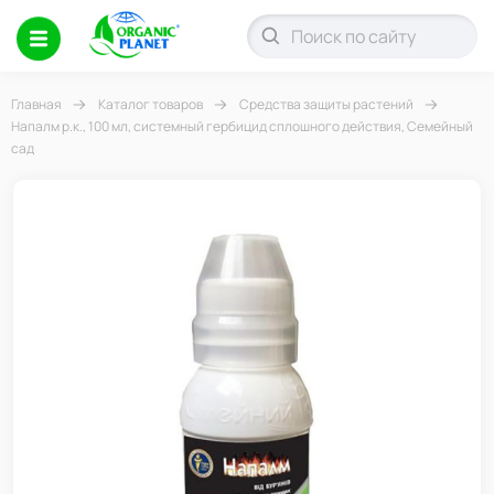
Главная
Каталог товаров
Средства защиты растений
Напалм р.к., 100 мл, системный гербицид сплошного действия, Семейный
сад