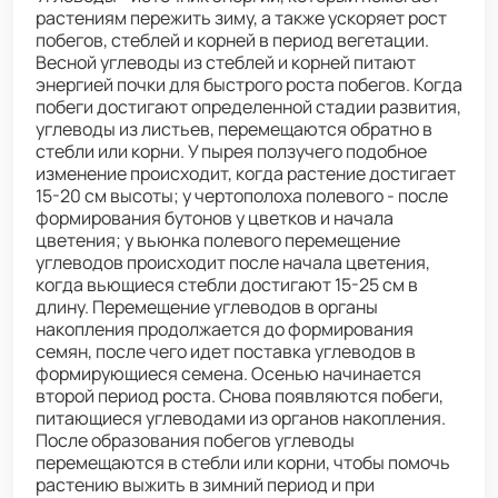
растениям пережить зиму, а также ускоряет рост
побегов, стеблей и корней в период вегетации.
Весной углеводы из стеблей и корней питают
энергией почки для быстрого роста побегов. Когда
побеги достигают определенной стадии развития,
углеводы из листьев, перемещаются обратно в
стебли или корни. У пырея ползучего подобное
изменение происходит, когда растение достигает
15-20 см высоты; у чертополоха полевого - после
формирования бутонов у цветков и начала
цветения; у вьюнка полевого перемещение
углеводов происходит после начала цветения,
когда вьющиеся стебли достигают 15-25 см в
длину. Перемещение углеводов в органы
накопления продолжается до формирования
семян, после чего идет поставка углеводов в
формирующиеся семена. Осенью начинается
второй период роста. Снова появляются побеги,
питающиеся углеводами из органов накопления.
После образования побегов углеводы
перемещаются в стебли или корни, чтобы помочь
растению выжить в зимний период и при