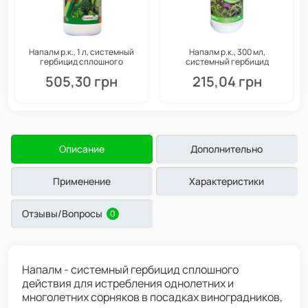
Напалм р.к., 1 л, системный
Напалм р.к., 300 мл,
гербицид сплошного
системный гербицид
действия, Семейный сад
сплошного действия,
505,30 грн
215,04 грн
Семейный сад
Описание
Дополнительно
Применение
Характеристики
Отзывы/Вопросы
0
Напалм - системный гербицид сплошного
действия для истребления однолетних и
многолетних сорняков в посадках виноградников,