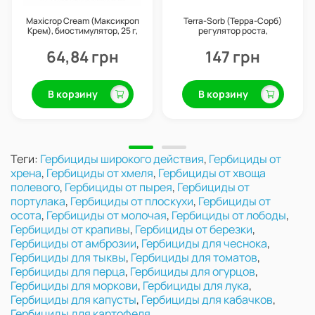
Maxicrop Cream (Максикроп
Terra-Sorb (Терра-Сорб)
Крем), биостимулятор, 25 г,
регулятор роста,
Valagro
антистресант, 100 мл
64,84 грн
147 грн
В корзину
В корзину
Теги:
Гербициды широкого действия
,
Гербициды от
хрена
,
Гербициды от хмеля
,
Гербициды от хвоща
полевого
,
Гербициды от пырея
,
Гербициды от
портулака
,
Гербициды от плоскухи
,
Гербициды от
осота
,
Гербициды от молочая
,
Гербициды от лободы
,
Гербициды от крапивы
,
Гербициды от березки
,
Гербициды от амброзии
,
Гербициды для чеснока
,
Гербициды для тыквы
,
Гербициды для томатов
,
Гербициды для перца
,
Гербициды для огурцов
,
Гербициды для моркови
,
Гербициды для лука
,
Гербициды для капусты
,
Гербициды для кабачков
,
Гербициды для картофеля