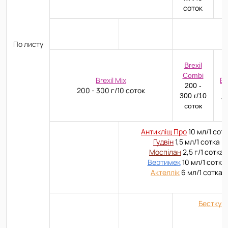
соток
По листу
B
Brexil
M
Combi
Brexil Mix
Br
200 -
200 - 300 г/10 соток
1
300 г/10
15
соток
Антикліщ Про
10 мл/1 сот
Гудвін
1,5 мл/1 сотка
Моспілан
2,5 г/1 сотка
Вертимек
10 мл/1 сотка
Актеллік
6 мл/1 сотка
Бесткур