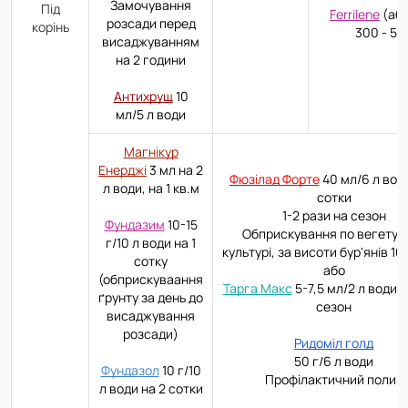
Замочування
Під
Ferrilene
(аб
розсади перед
корінь
300 - 50
висаджуванням
на 2 години
Антихрущ
10
мл/5 л води
Магнікур
Енерджі
3 мл на 2
Фюзілад Форте
40 мл/6 л води
л води, на 1 кв.м
сотки
1-2 рази на сезон
Фундазим
10-15
Обприскування по вегетую
г/10 л води на 1
культурі, за висоти бур'янів 10 
сотку
або
(обприскуваання
Тарга Макс
5-7,5 мл/2 л води 1
ґрунту за день до
сезон
висаджування
розсади)
Ридоміл голд
50 г/6 л води
Фундазол
10 г/10
Профілактичний полив
л води на 2 сотки