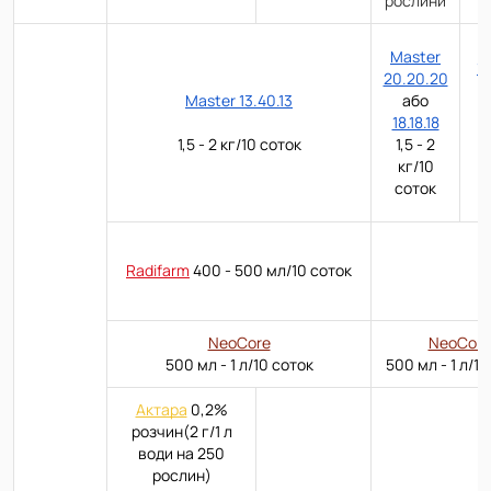
рослини
M
Master
13
20.20.20
Master 13.40.13
або
К
18.18.18
1,5 - 2 кг/10 соток
1,5 - 2
кг/10
соток
Radifarm
400 - 500 мл/10 соток
NeoCore
NeoCore
500 мл - 1 л/10 соток
500 мл - 1 л/10
Актара
0,2%
розчин(2 г/1 л
води на 250
рослин)