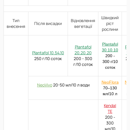
Швидкий
Тип
Відновлення
Після висадки
ріст
внесення
вегетації
рослини
Plantafol
Plantafol
Pl
30.10.10
Plantafol 10.54.10
20.20.20
10
200 -
250 г/10 соток
200 - 300
25
300 г/10
г/10 соток
соток
NeoFlora
Ne
NeoVivo
20-50
мл/10 л води
70–130
7
мл/10 л
м
Kendal
TE
200 -
300
мл/10