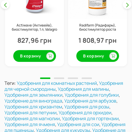
Actiwave (Активейв),
Radifarm (Радифарм),
биостимулятор, 1 л, Valagro
биостимулятор роста
корневой системы
(укоренитель), 1 л, Valagro
827,96 грн
1 808,97 грн
В корзину
В корзину
Теги:
Удобрения для комнатных растений
,
Удобрения
для черной смородины
,
Удобрения для малины
,
Удобрения для земляники
,
Удобрения для голубики
,
Удобрение для винограда
,
Удобрения для арбузов
,
Удобрения для хризантем
,
Удобрения для розы
,
Удобрения для петунии
,
Удобрения для орхидеи
,
Удобрения для магнолии
,
Удобрения для гортензии
,
Удобрения для ячменя
,
Удобрения для сои
,
Удобрения
для пшеницы
,
Удобрения для кукурузы
,
Удобрение для