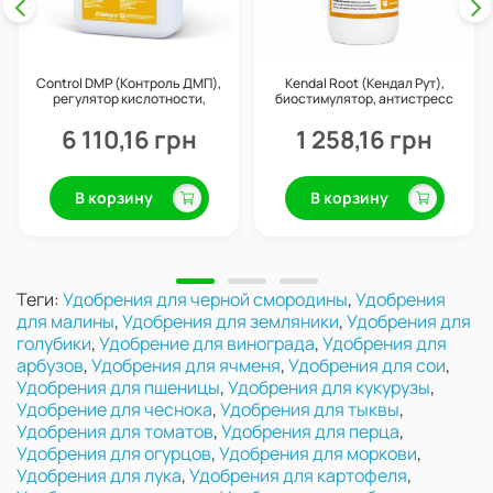
Control DMP (Контроль ДМП),
Kendal Root (Кендал Рут),
регулятор кислотности,
биостимулятор, антистресс
прилипатель, 10 л, Valagro
для корня, 1 л, Valagro
6 110,16 грн
1 258,16 грн
В корзину
В корзину
Теги:
Удобрения для черной смородины
,
Удобрения
для малины
,
Удобрения для земляники
,
Удобрения для
голубики
,
Удобрение для винограда
,
Удобрения для
арбузов
,
Удобрения для ячменя
,
Удобрения для сои
,
Удобрения для пшеницы
,
Удобрения для кукурузы
,
Удобрение для чеснока
,
Удобрения для тыквы
,
Удобрения для томатов
,
Удобрения для перца
,
Удобрения для огурцов
,
Удобрения для моркови
,
Удобрения для лука
,
Удобрения для картофеля
,