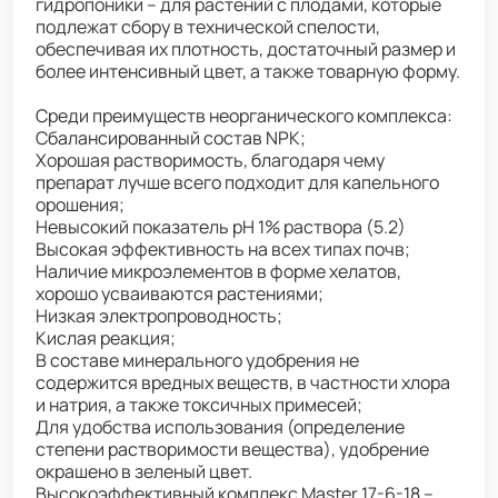
гидропоники – для растений с плодами, которые
подлежат сбору в технической спелости,
обеспечивая их плотность, достаточный размер и
более интенсивный цвет, а также товарную форму.
Среди преимуществ неорганического комплекса:
Сбалансированный состав NPK;
Хорошая растворимость, благодаря чему
препарат лучше всего подходит для капельного
орошения;
Невысокий показатель pH 1% раствора (5.2)
Высокая эффективность на всех типах почв;
Наличие микроэлементов в форме хелатов,
хорошо усваиваются растениями;
Низкая электропроводность;
Кислая реакция;
В составе минерального удобрения не
содержится вредных веществ, в частности хлора
и натрия, а также токсичных примесей;
Для удобства использования (определение
степени растворимости вещества), удобрение
окрашено в зеленый цвет.
Высокоэффективный комплекс Master 17-6-18 –